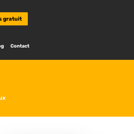
s gratuit
og
Contact
ux