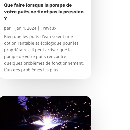
Que faire lorsque la pompe de
votre puits ne tient pas la pression
?
par
|
Jan 4, 2024
|
Travaux
Bien que les puits d'eau soient une
option rentable et écologique pour les
propriétaires, il peut arriver que la
pompe de votre puits rencontre
quelques problèmes de fonctionnement.
L’un des problèmes les plus...