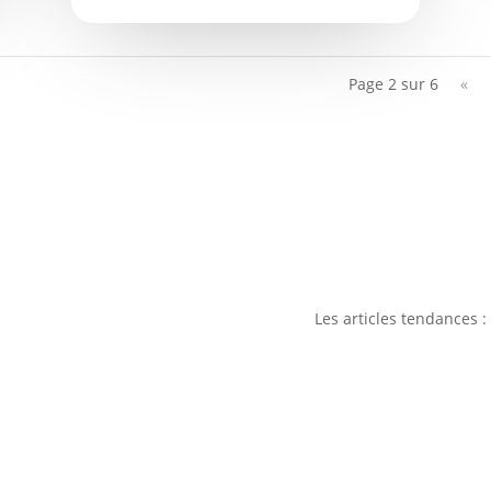
Page 2 sur 6
«
Plan de site
Les articles tendances :
Mentions légales
1.
Plan de masse
2.
Défintion Maitre d’oeuv