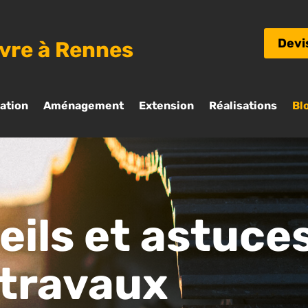
Devi
uvre à Rennes
ation
Aménagement
Extension
Réalisations
Bl
eils et astuce
 travaux