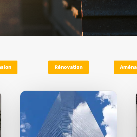
nsion
Rénovation
Aména