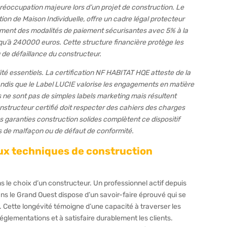
préoccupation majeure lors d’un projet de construction. Le
ion de Maison Individuelle, offre un cadre légal protecteur
amment des modalités de paiement sécurisantes avec 5% à la
usqu’à 240000 euros. Cette structure financière protège les
de défaillance du constructeur.
ité essentiels. La certification NF HABITAT HQE atteste de la
andis que le Label LUCIE valorise les engagements en matière
s ne sont pas de simples labels marketing mais résultent
onstructeur certifié doit respecter des cahiers des charges
es garanties construction solides complètent ce dispositif
s de malfaçon ou de défaut de conformité.
 aux techniques de construction
s le choix d’un constructeur. Un professionnel actif depuis
ans le Grand Ouest dispose d’un savoir-faire éprouvé qui se
. Cette longévité témoigne d’une capacité à traverser les
églementations et à satisfaire durablement les clients.