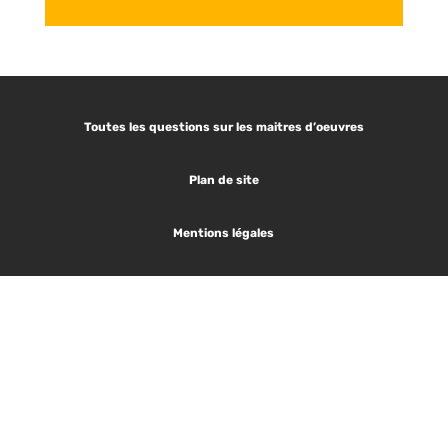
Toutes les questions sur les maitres d’oeuvres
Plan de site
Mentions légales
Les articles tendances :
1.
Plan de masse
2.
Défintion Maitre d’oeuvre