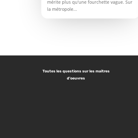
mérite plus qu'une fourchette vague. Sur
la métropole...
Toutes les questions sur les maitres
d’oeuvres