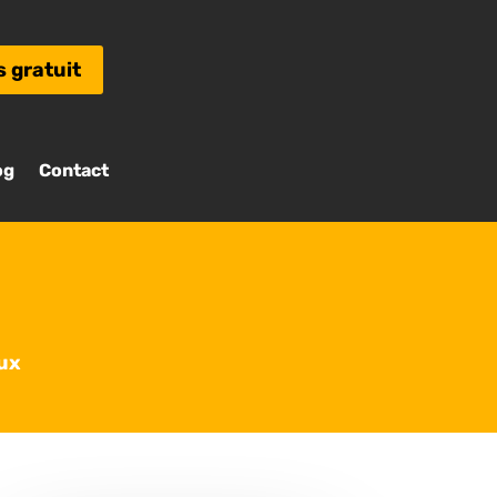
s gratuit
og
Contact
ux