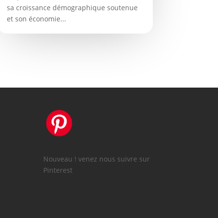
sa croissance démographique soutenue
et son économie...
Nouveau ! venez nous suivre sur
e
Pinterest