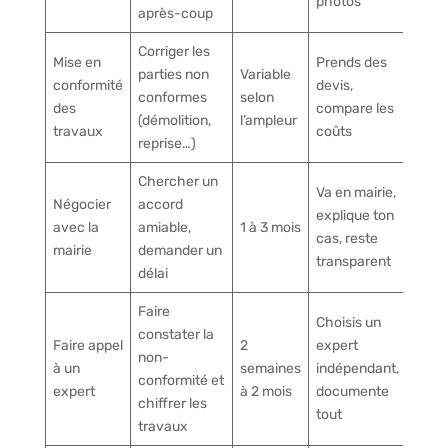
photos
après-coup
Corriger les
Mise en
Prends des
parties non
Variable
conformité
devis,
conformes
selon
des
compare les
(démolition,
l’ampleur
travaux
coûts
reprise…)
Chercher un
Va en mairie,
Négocier
accord
explique ton
avec la
amiable,
1 à 3 mois
cas, reste
mairie
demander un
transparent
délai
Faire
Choisis un
constater la
Faire appel
2
expert
non-
à un
semaines
indépendant,
conformité et
expert
à 2 mois
documente
chiffrer les
tout
travaux