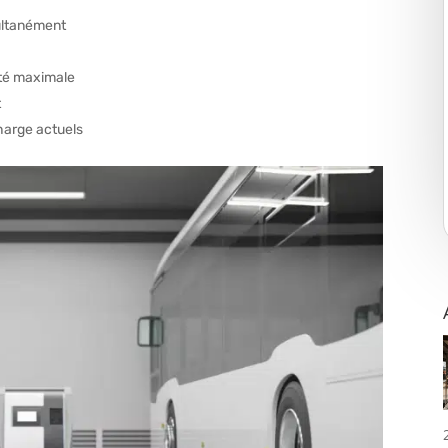
multanément
lité maximale
t
harge actuels