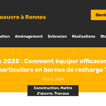
Devi
’oeuvre à Rennes
ation
Aménagement
Extension
Réalisations
Bl
e 2025 : Comment équiper efficaceme
particuliers en bornes de recharge 
Nov 8, 2024
Construction
,
Maitre
d'œuvre
,
Travaux