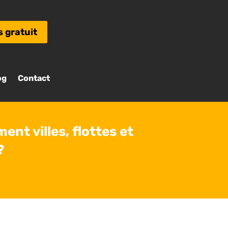
s gratuit
og
Contact
nt villes, flottes et
?