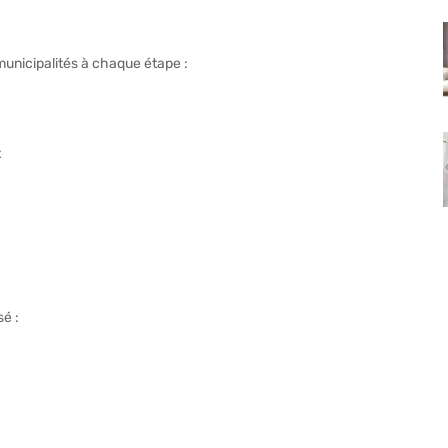
unicipalités à chaque étape :
x
é :