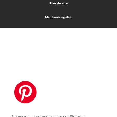
Plan de site
Mentions légales
Les articles tendances :
1.
Plan de masse
2.
Défintion Maitre d’oeuvre
Nouveau ! venez nous suivre sur Pinterest